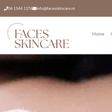
06 1544 1276
info@facesskincare.nl
Home