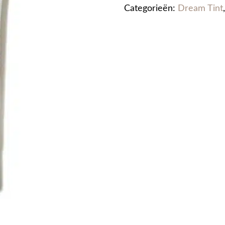
Categorieën:
Dream Tint
MEDIUM
DARK
aantal