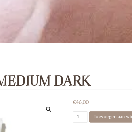
 MEDIUM DARK
€
46,00
DREAM
Toevoegen aan wi
TINT
-