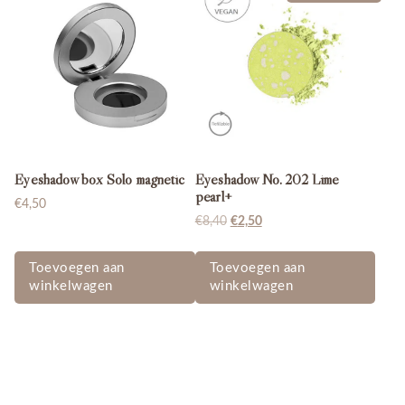
Eyeshadow box Solo magnetic
Eyeshadow No. 202 Lime
pearl+
€
4,50
Oorspronkelijke
Huidige
€
8,40
€
2,50
prijs
prijs
was:
is:
Toevoegen aan
Toevoegen aan
€8,40.
€2,50.
winkelwagen
winkelwagen