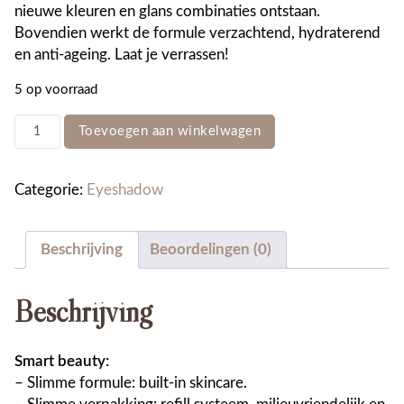
nieuwe kleuren en glans combinaties ontstaan.
Bovendien werkt de formule verzachtend, hydraterend
en anti-ageing. Laat je verrassen!
5 op voorraad
Eyeshadow
Toevoegen aan winkelwagen
No.
30
Flower
Categorie:
Eyeshadow
pearl+
aantal
Beschrijving
Beoordelingen (0)
Beschrijving
Smart beauty:
– Slimme formule: built-in skincare.