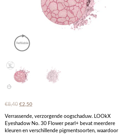
Oorspronkelijke
Huidige
€
8,40
€
2,50
prijs
prijs
Verrassende, verzorgende oogschaduw. LOOkX
was:
is:
Eyeshadow No. 30 Flower pearl+ bevat meerdere
€8,40.
€2,50.
kleuren en verschillende pigmentsoorten, waardoor