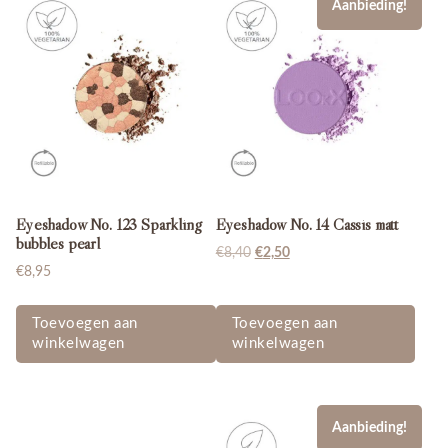
Aanbieding!
Eyeshadow No. 123 Sparkling
Eyeshadow No. 14 Cassis matt
bubbles pearl
Oorspronkelijke
Huidige
€
8,40
€
2,50
€
8,95
prijs
prijs
was:
is:
€8,40.
€2,50.
Toevoegen aan
Toevoegen aan
winkelwagen
winkelwagen
Aanbieding!