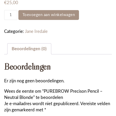
€
25,00
PUREBROW
Toevoegen aan winkelwagen
Precison
Pencil
-
Categorie:
Jane Iredale
Neutral
Blonde
Beoordelingen (0)
aantal
Beoordelingen
Er zijn nog geen beoordelingen.
Wees de eerste om “PUREBROW Precison Pencil –
Neutral Blonde” te beoordelen
Je e-mailadres wordt niet gepubliceerd.
Vereiste velden
zijn gemarkeerd met
*