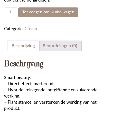
ook echt te behandelen.
Solution
Toevoegen aan winkelwagen
Cream
50ml
aantal
Categorie:
Cream
Beschrijving
Beoordelingen (0)
Beschrijving
Smart beauty:
– Direct effect: matterend.
– Hybride: reinigende, ontgiftende en zuiverende
werking.
– Plant stamcellen versterken de werking van het
product.