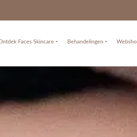
Ontdek Faces Skincare
Behandelingen
Websho