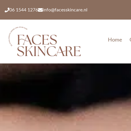
06 1544 1276
info@facesskincare.nl
Home