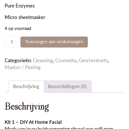
Pure Enzymes
Micro sheetmasker
4 op voorraad
Kit
Toevoegen aan winkelwagen
1
-
DIY
Categorieën:
Cleansing
,
Cosmedix
,
Geschenksets
,
At
Masker / Peeling
Home
Facial
Beschrijving
Beoordelingen (0)
aantal
Beschrijving
Kit 1 – DIY At Home Facial